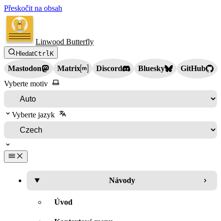
Přeskočit na obsah
Linwood Butterfly
Hledat
Ctrl
K
Mastodon
Matrix
Discord
Bluesky
GitHub
Vyberte motiv
Vyberte jazyk
Návody
Úvod