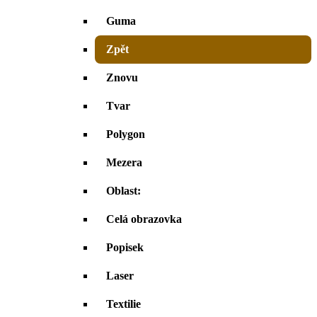
Guma
Zpět
Znovu
Tvar
Polygon
Mezera
Oblast:
Celá obrazovka
Popisek
Laser
Textilie