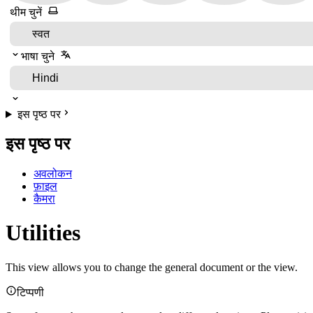
थीम चुनें
भाषा चुने
इस पृष्ठ पर
इस पृष्ठ पर
अवलोकन
फ़ाइल
कैमरा
Utilities
This view allows you to change the general document or the view.
टिप्पणी