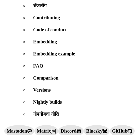
चेंजलॉग
Contributing
Code of conduct
Embedding
Embedding example
FAQ
Comparison
Versions
Nightly builds
गोपनीयता नीति
Mastodon
Matrix
Discord
Bluesky
GitHub