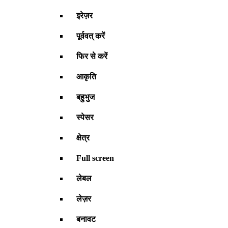
इरेज़र
पूर्ववत् करें
फिर से करें
आकृति
बहुभुज
स्पेसर
क्षेत्र
Full screen
लेबल
लेज़र
बनावट