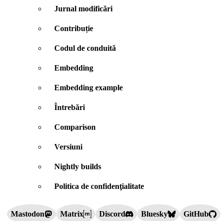
Jurnal modificări
Contribuție
Codul de conduită
Embedding
Embedding example
Întrebări
Comparison
Versiuni
Nightly builds
Politica de confidenţialitate
Mastodon
Matrix
Discord
Bluesky
GitHub