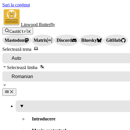
Sari la conținut
Linwood Butterfly
Caută
Ctrl
K
Mastodon
Matrix
Discord
Bluesky
GitHub
Selectează tema
Selectează limba
Introducere