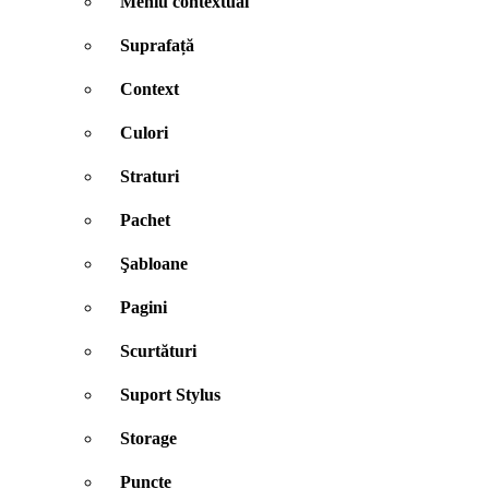
Meniu contextual
Suprafață
Context
Culori
Straturi
Pachet
Şabloane
Pagini
Scurtături
Suport Stylus
Storage
Puncte