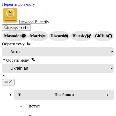
Перейти до вмісту
Linwood Butterfly
Пошук
Ctrl
K
Mastodon
Matrix
Discord
Bluesky
GitHub
Обрати тему
Обрати мову
Посібники
Вступ