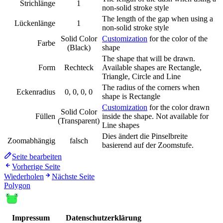
Strichlänge
1
non-solid stroke style
The length of the gap when using a
Lückenlänge
1
non-solid stroke style
Solid Color
Customization
for the color of the
Farbe
(Black)
shape
The shape that will be drawn.
Form
Rechteck
Available shapes are Rectangle,
Triangle, Circle and Line
The radius of the corners when
Eckenradius
0, 0, 0, 0
shape is Rectangle
Customization
for the color drawn
Solid Color
Füllen
inside the shape. Not available for
(Transparent)
Line shapes
Dies ändert die Pinselbreite
Zoomabhängig
falsch
basierend auf der Zoomstufe.
Seite bearbeiten
Vorherige Seite
Wiederholen
Nächste Seite
Polygon
Impressum
Datenschutzerklärung