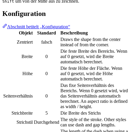
um von der Mitte aus zu zeichnen.
Shift
Konfiguration
Abschnitt betitelt „Konfiguration“
Objekt
Standard
Beschreibung
Draws the shape from the center
Zentriert
falsch
instead of from the corner.
Die feste Breite des Bereichs. Wenn
Breite
0
auf 0 gesetzt, wird die Breite
automatisch berechnet.
Die feste Höhe der Fläche. Wenn
Höhe
0
auf 0 gesetzt, wird die Höhe
automatisch berechnet.
Das fixe Seitenverhältnis des
Bereichs. Wenn 0 gesetzt wird, wird
Seitenverhältnis
0
das Seitenverhältnis automatisch
berechnet. An aspect ratio is defined
as width / height.
Strichbreite
5
Die Breite des Strichs
The style of the stroke. Other styles
Strichstil
Durchgehend
can use dash and gap lengths.
The length of the dash when using a