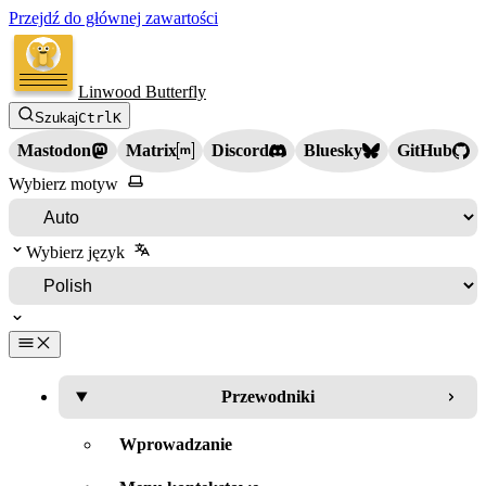
Przejdź do głównej zawartości
Linwood Butterfly
Szukaj
Ctrl
K
Mastodon
Matrix
Discord
Bluesky
GitHub
Wybierz motyw
Wybierz język
Przewodniki
Wprowadzanie