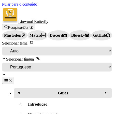
Pular para o conteúdo
Linwood Butterfly
Pesquisar
Ctrl
K
Mastodon
Matrix
Discord
Bluesky
GitHub
Selecionar tema
Selecionar língua
Guias
Introdução