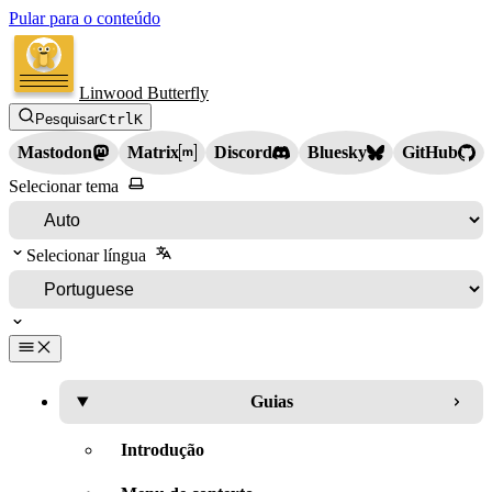
Pular para o conteúdo
Linwood Butterfly
Pesquisar
Ctrl
K
Mastodon
Matrix
Discord
Bluesky
GitHub
Selecionar tema
Selecionar língua
Guias
Introdução