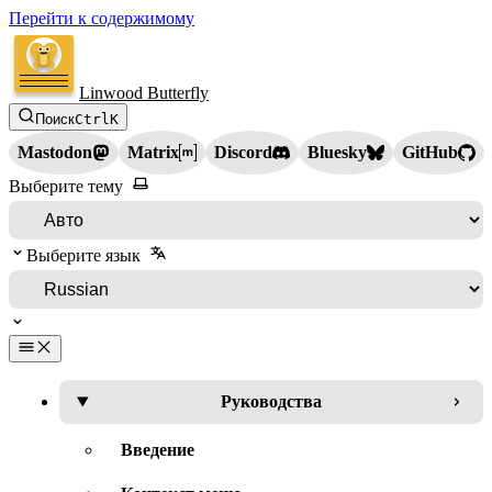
Перейти к содержимому
Linwood Butterfly
Поиск
Ctrl
K
Mastodon
Matrix
Discord
Bluesky
GitHub
Выберите тему
Выберите язык
Руководства
Введение