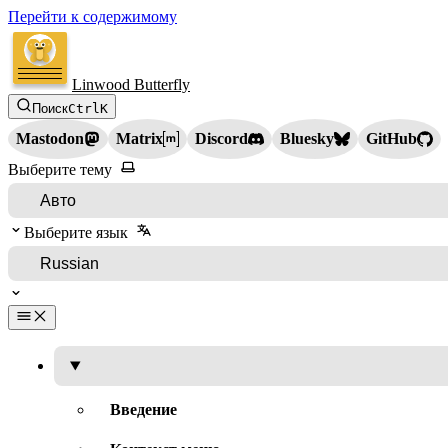
Перейти к содержимому
Linwood Butterfly
Поиск
Ctrl
K
Mastodon
Matrix
Discord
Bluesky
GitHub
Выберите тему
Выберите язык
Введение