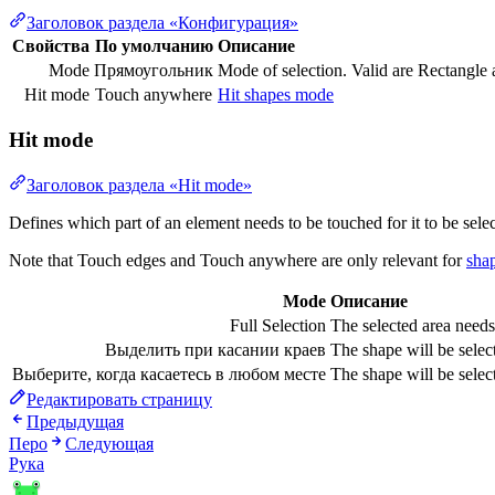
Заголовок раздела «Конфигурация»
Свойства
По умолчанию
Описание
Mode
Прямоугольник
Mode of selection. Valid are Rectangle
Hit mode
Touch anywhere
Hit shapes mode
Hit mode
Заголовок раздела «Hit mode»
Defines which part of an element needs to be touched for it to be sele
Note that Touch edges and Touch anywhere are only relevant for
sha
Mode
Описание
Full Selection
The selected area needs 
Выделить при касании краев
The shape will be selec
Выберите, когда касаетесь в любом месте
The shape will be select
Редактировать страницу
Предыдущая
Перо
Следующая
Рука