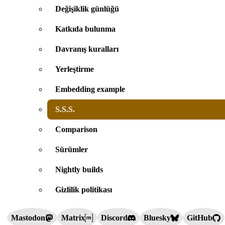
Değişiklik günlüğü
Katkıda bulunma
Davranış kuralları
Yerleştirme
Embedding example
S.S.S.
Comparison
Sürümler
Nightly builds
Gizlilik politikası
Mastodon
Matrix
Discord
Bluesky
GitHub