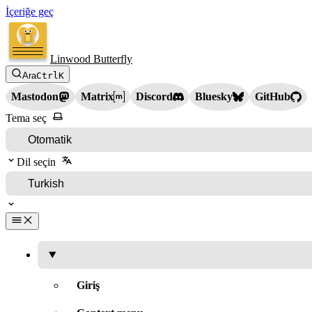
İçeriğe geç
Linwood Butterfly
Ara
Ctrl
K
Mastodon
Matrix
Discord
Bluesky
GitHub
Tema seç
Dil seçin
Giriş