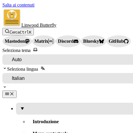
Salta ai contenuti
Linwood Butterfly
Cerca
Ctrl
K
Mastodon
Matrix
Discord
Bluesky
GitHub
Seleziona tema
Seleziona lingua
Introduzione