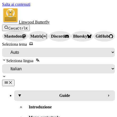
Salta ai contenuti
Linwood Butterfly
Cerca
Ctrl
K
Mastodon
Matrix
Discord
Bluesky
GitHub
Seleziona tema
Seleziona lingua
Guide
Introduzione