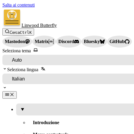
Salta ai contenuti
Linwood Butterfly
Cerca
Ctrl
K
Mastodon
Matrix
Discord
Bluesky
GitHub
Seleziona tema
Seleziona lingua
Introduzione