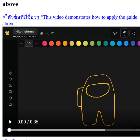
above
หัวข้อที่มีชื่อว่า “This video demonstrates how to apply the guide
above”