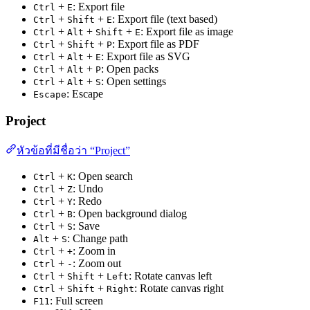
+
: Export file
Ctrl
E
+
+
: Export file (text based)
Ctrl
Shift
E
+
+
+
: Export file as image
Ctrl
Alt
Shift
E
+
+
: Export file as PDF
Ctrl
Shift
P
+
+
: Export file as SVG
Ctrl
Alt
E
+
+
: Open packs
Ctrl
Alt
P
+
+
: Open settings
Ctrl
Alt
S
: Escape
Escape
Project
หัวข้อที่มีชื่อว่า “Project”
+
: Open search
Ctrl
K
+
: Undo
Ctrl
Z
+
: Redo
Ctrl
Y
+
: Open background dialog
Ctrl
B
+
: Save
Ctrl
S
+
: Change path
Alt
S
+
: Zoom in
Ctrl
+
+
: Zoom out
Ctrl
-
+
+
: Rotate canvas left
Ctrl
Shift
Left
+
+
: Rotate canvas right
Ctrl
Shift
Right
: Full screen
F11