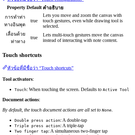
Property
Default
คำอธิบาย
Lets you move and zoom the canvas with
การทำท่า
true
touch gestures, even while drawing tool is
ทางอินพุต
selected.
เลื่อนด้วย
Lets multi-touch gestures move the canvas
true
instead of interacting with note content.
ท่าทาง
Touch shortcuts
หัวข้อที่มีชื่อว่า “Touch shortcuts”
Tool activators
:
: When touching the screen. Defaults to
Touch
Active Tool
Document actions
:
By default, the touch document actions are all set to
.
None
: A double-tap
Double press action
: A triple-tap
Triple press action
: A simultaneous two-finger tap
Two finger tap