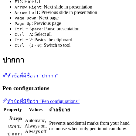
: Hide UI
F12
: Next slide in presentation
Arrow Right
: Previous slide in presentation
Arrow Left
: Next page
Page Down
: Previous page
Page Up
+
: Pause presentation
Ctrl
Space
+
: Select all
Ctrl
A
+
: Pastes the clipboard
Ctrl
V
+ (
-
): Switch to tool
Ctrl
1
0
ปากกา
หัวข้อที่มีชื่อว่า “ปากกา”
Pen configurations
หัวข้อที่มีชื่อว่า “Pen configurations”
Property
Values
คำอธิบาย
อินพุต
Automatic,
Prevents accidental marks from your hand
Always on,
เฉพาะ
or mouse when only pen input can draw.
Always off
ปากกา