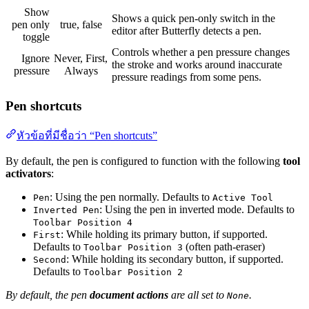
Show
Shows a quick pen-only switch in the
pen only
true, false
editor after Butterfly detects a pen.
toggle
Controls whether a pen pressure changes
Ignore
Never, First,
the stroke and works around inaccurate
pressure
Always
pressure readings from some pens.
Pen shortcuts
หัวข้อที่มีชื่อว่า “Pen shortcuts”
By default, the pen is configured to function with the following
tool
activators
:
: Using the pen normally. Defaults to
Pen
Active Tool
: Using the pen in inverted mode. Defaults to
Inverted Pen
Toolbar Position 4
: While holding its primary button, if supported.
First
Defaults to
(often path-eraser)
Toolbar Position 3
: While holding its secondary button, if supported.
Second
Defaults to
Toolbar Position 2
By default, the pen
document actions
are all set to
.
None