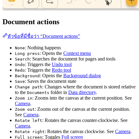
Document actions
หัวข้อที่มีชื่อว่า “Document actions”
: Nothing happens
None
: Opens the
Context menu
Long press
: Searches the document for pages and tools
Search
: Triggers the
Undo tool
Undo
: Triggers the
Redo tool
Redo
: Opens the
Background dialog
Background
: Saves the document state
Save
: Changes where the document is stored relative
Change path
to the
folder in
Data directory
.
Documents
: Zooms into the canvas at the current position. See
Zoom in
Camera
.
: Zooms out of the canvas at the current position.
Zoom out
See
Camera
.
: Rotates the canvas counter-clockwise. See
Rotate left
Camera
.
: Rotates the canvas clockwise. See
Camera
.
Rotate right
: Toggles
Full screen
Full screen